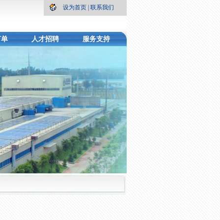
设为首页
|
联系我们
订单
人才招聘
服务支持