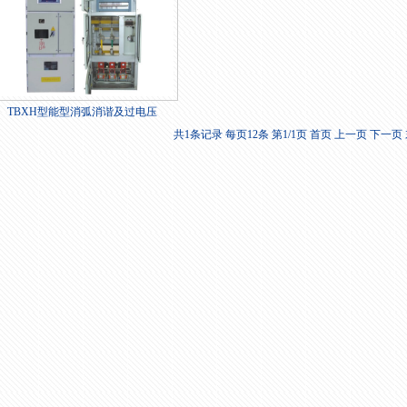
TBXH型能型消弧消谐及过电压
共1条记录 每页12条 第1/1页 首页 上一页 下一页