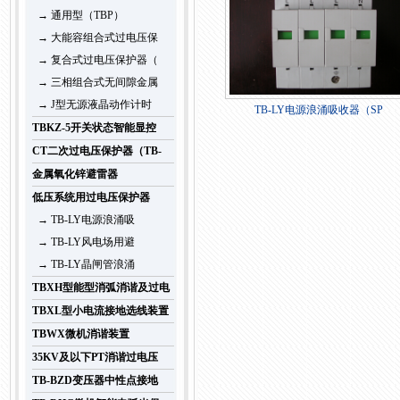
→ 通用型（TBP）
→ 大能容组合式过电压保
→ 复合式过电压保护器（
→ 三相组合式无间隙金属
→ J型无源液晶动作计时
TB-LY电源浪涌吸收器（SP
TBKZ-5开关状态智能显控
CT二次过电压保护器（TB-
金属氧化锌避雷器
低压系统用过电压保护器
→ TB-LY电源浪涌吸
→ TB-LY风电场用避
→ TB-LY晶闸管浪涌
TBXH型能型消弧消谐及过电
TBXL型小电流接地选线装置
TBWX微机消谐装置
35KV及以下PT消谐过电压
TB-BZD变压器中性点接地